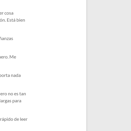
ier cosa
ón. Está bien
eñanzas
omero. Me
aporta nada
Pero no es tan
largas para
 rápido de leer