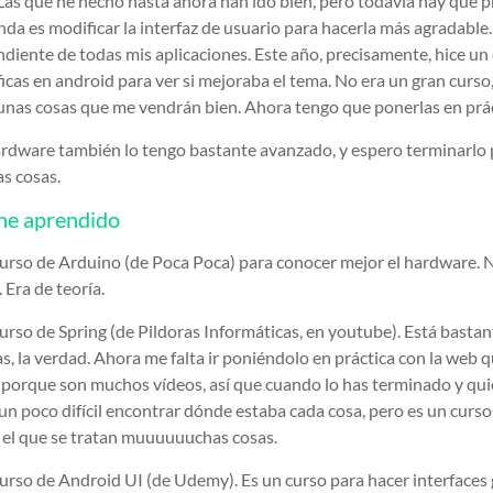
Las que he hecho hasta ahora han ido bien, pero todavía hay que
nda es modificar la interfaz de usuario para hacerla más agradable.
diente de todas mis aplicaciones. Este año, precisamente, hice un
ficas en android para ver si mejoraba el tema. No era un gran curso
unas cosas que me vendrán bien. Ahora tengo que ponerlas en prác
ardware también lo tengo bastante avanzado, y espero terminarlo p
as cosas.
he aprendido
urso de Arduino (de Poca Poca) para conocer mejor el hardware. 
Era de teoría.
rso de Spring (de Pildoras Informáticas, en youtube). Está bastan
, la verdad. Ahora me falta ir poniéndolo en práctica con la web 
 porque son muchos vídeos, así que cuando lo has terminado y qui
 un poco difícil encontrar dónde estaba cada cosa, pero es un curs
 el que se tratan muuuuuuchas cosas.
urso de Android UI (de Udemy). Es un curso para hacer interfaces 