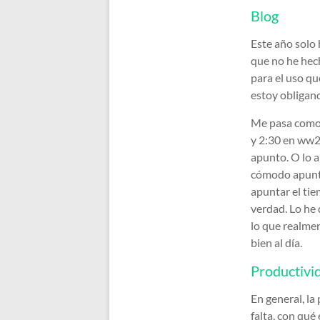
Blog
Este año solo 
que no he hech
para el uso qu
estoy obligand
Me pasa como 
y 2:30 en ww2d
apunto. O lo 
cómodo apunta
apuntar el tie
verdad. Lo he
lo que realmen
bien al día.
Productivi
En general, la
falta, con qu