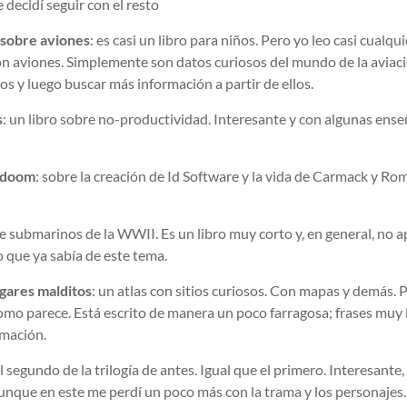
 decidí seguir con el resto
 sobre aviones
: es casi un libro para niños. Pero yo leo casi cualqu
on aviones. Simplemente son datos curiosos del mundo de la aviaci
os y luego buscar más información a partir de ellos.
s
: un libro sobre no-productividad. Interesante y con algunas ens
 doom
: sobre la creación de Id Software y la vida de Carmack y R
re submarinos de la WWII. Es un libro muy corto y, en general, no 
 que ya sabía de este tema.
ugares malditos
: un atlas con sitios curiosos. Con mapas y demás. 
omo parece. Está escrito de manera un poco farragosa; frases muy 
rmación.
El segundo de la trilogía de antes. Igual que el primero. Interesante,
unque en este me perdí un poco más con la trama y los personajes.