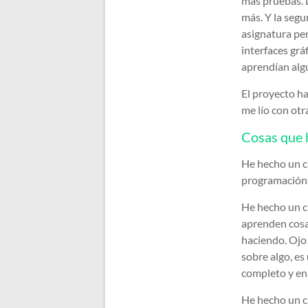
más pruebas. 
más. Y la segu
asignatura pen
interfaces grá
aprendían alg
El proyecto h
me lío con otr
Cosas que 
He hecho un c
programación. 
He hecho un cu
aprenden cosas
haciendo. Ojo
sobre algo, es
completo y en
He hecho un c