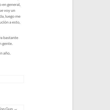
o en general,
ue voy un
da, luego me
ución a esto,
 va bastante
n gente.
un año,
 Top Gun
→