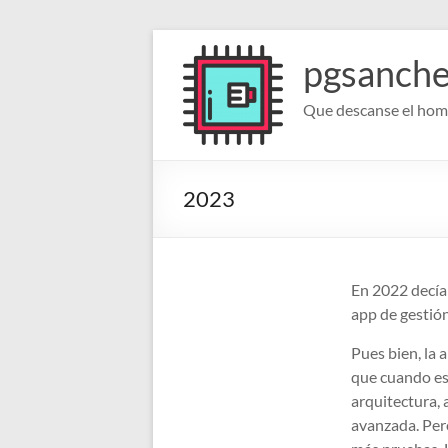
Saltar
al
pgsanch
contenido
Que descanse el homb
2023
En 2022 decía
app de gestió
Pues bien, la 
que cuando es
arquitectura, 
avanzada. Per