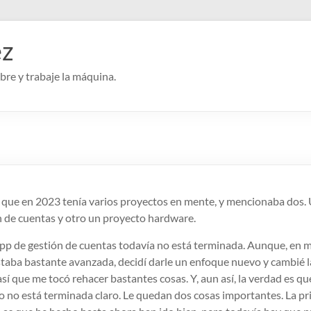
ez
re y trabaje la máquina.
 que en 2023 tenía varios proyectos en mente, y mencionaba dos.
n de cuentas y otro un proyecto hardware.
app de gestión de cuentas todavía no está terminada. Aunque, en m
taba bastante avanzada, decidí darle un enfoque nuevo y cambié l
así que me tocó rehacer bastantes cosas. Y, aun así, la verdad es q
o no está terminada claro. Le quedan dos cosas importantes. La pr