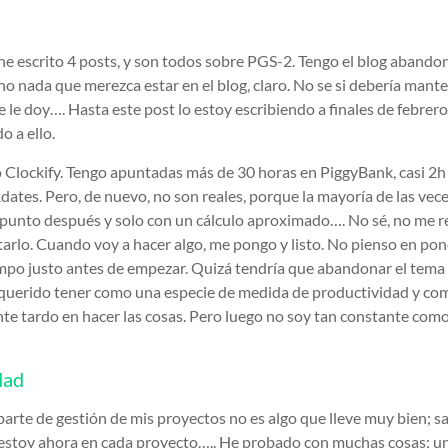
he escrito 4 posts, y son todos sobre PGS-2. Tengo el blog abando
o nada que merezca estar en el blog, claro. No se si debería mant
e le doy…. Hasta este post lo estoy escribiendo a finales de febrer
o a ello.
Clockify. Tengo apuntadas más de 30 horas en PiggyBank, casi 2h e
ates. Pero, de nuevo, no son reales, porque la mayoría de las vece
apunto después y solo con un cálculo aproximado…. No sé, no me r
rlo. Cuando voy a hacer algo, me pongo y listo. No pienso en po
mpo justo antes de empezar. Quizá tendría que abandonar el tema C
 querido tener como una especie de medida de productividad y co
te tardo en hacer las cosas. Pero luego no soy tan constante como
dad
 parte de gestión de mis proyectos no es algo que lleve muy bien; 
é estoy ahora en cada proyecto….. He probado con muchas cosas; u