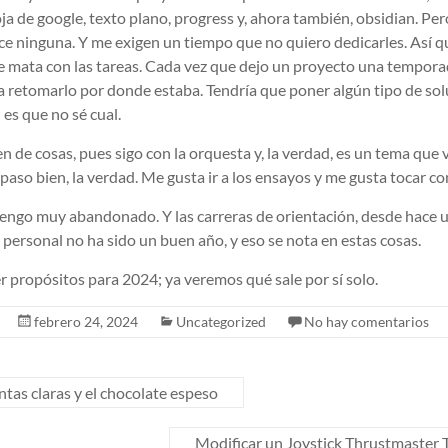
ja de google, texto plano, progress y, ahora también, obsidian. Per
e ninguna. Y me exigen un tiempo que no quiero dedicarles. Así q
de mata con las tareas. Cada vez que dejo un proyecto una tempora
a retomarlo por donde estaba. Tendría que poner algún tipo de sol
 es que no sé cual.
en de cosas, pues sigo con la orquesta y, la verdad, es un tema que
 paso bien, la verdad. Me gusta ir a los ensayos y me gusta tocar co
 tengo muy abandonado. Y las carreras de orientación, desde hace 
 personal no ha sido un buen año, y eso se nota en estas cosas.
 propósitos para 2024; ya veremos qué sale por sí solo.
febrero 24, 2024
Uncategorized
No hay comentarios
tas claras y el chocolate espeso
Modificar un Joystick Thrustmaster