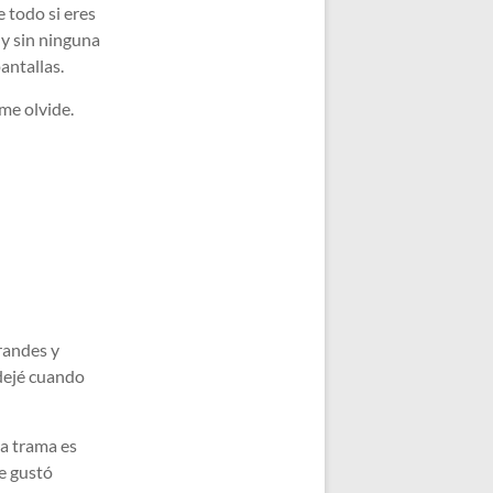
e todo si eres
 y sin ninguna
antallas.
 me olvide.
grandes y
 dejé cuando
La trama es
Me gustó