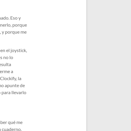
nado. Eso y
enerlo, porque
o, y porque me
n el joystick,
s no lo
esulta
nerme a
lockify, la
mo apunte de
 para llevarlo
saber qué me
n cuaderno,