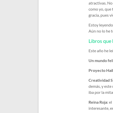
atractivas. No
como yo, que t
gracia, pues v
Estoy leyendo 
Aún no lo he t
Libros que 
Este año he le
Un mundo fel
Proyecto Hai
Creatividad S
demás, y este
iba por la mit
Reina Roja
: e
interesante, e