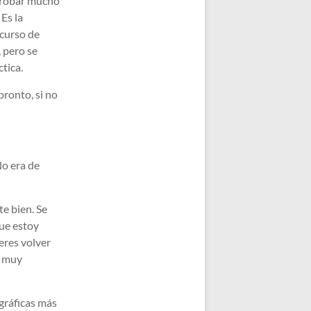
 probar mucho
 Es la
 curso de
, pero se
tica.
ronto, si no
No era de
te bien. Se
que estoy
eres volver
o muy
gráficas más