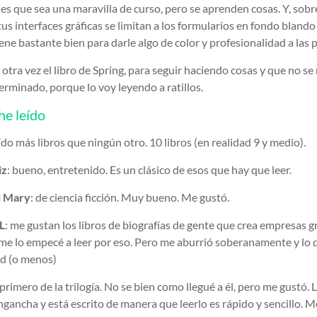
 es que sea una maravilla de curso, pero se aprenden cosas. Y, sobr
us interfaces gráficas se limitan a los formularios en fondo blando
iene bastante bien para darle algo de color y profesionalidad a las p
otra vez el libro de Spring, para seguir haciendo cosas y que no se
erminado, porque lo voy leyendo a ratillos.
he leído
ído más libros que ningún otro. 10 libros (en realidad 9 y medio).
iz
: bueno, entretenido. Es un clásico de esos que hay que leer.
l Mary
: de ciencia ficción. Muy bueno. Me gustó.
L
: me gustan los libros de biografías de gente que crea empresas 
 me lo empecé a leer por eso. Pero me aburrió soberanamente y lo
ad (o menos)
l primero de la trilogía. No se bien como llegué a él, pero me gustó. 
ngancha y está escrito de manera que leerlo es rápido y sencillo. 