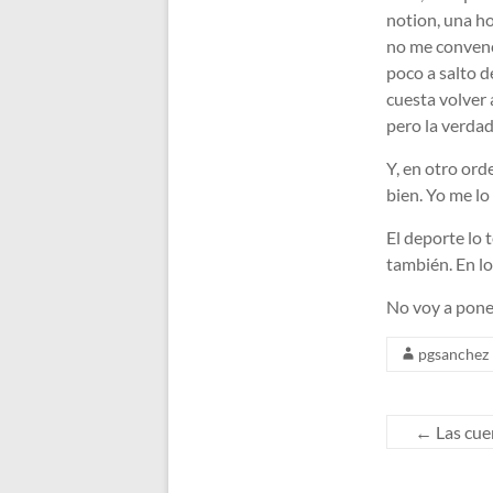
notion, una ho
no me convenc
poco a salto 
cuesta volver 
pero la verdad
Y, en otro ord
bien. Yo me lo
El deporte lo
también. En lo
No voy a poner
pgsanchez
←
Las cuen