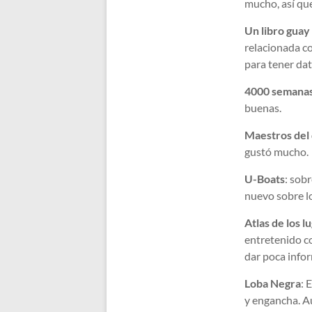
mucho, así que
Un libro guay
relacionada c
para tener dat
4000 semana
buenas.
Maestros del
gustó mucho.
U-Boats
: sob
nuevo sobre lo
Atlas de los l
entretenido c
dar poca info
Loba Negra
: 
y engancha. A