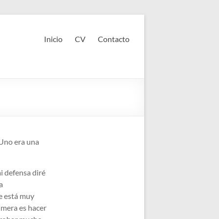
Inicio
CV
Contacto
 Uno era una
i defensa diré
a
ue está muy
imera es hacer