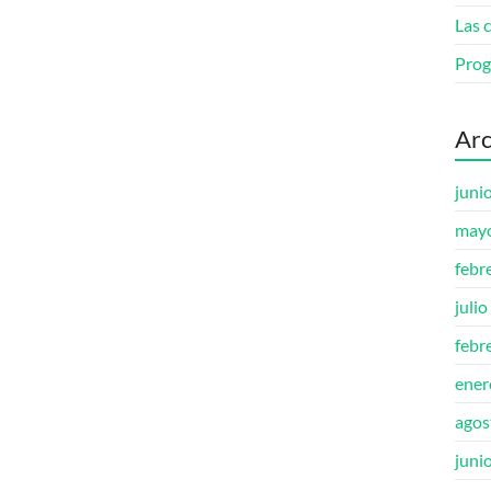
Las 
Prog
Arc
juni
may
febr
juli
febr
ener
agos
juni