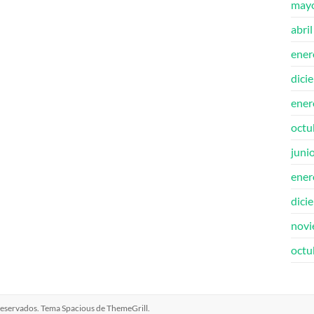
may
abri
ener
dici
ener
octu
juni
ener
dici
novi
octu
 reservados. Tema
Spacious
de ThemeGrill.