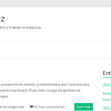
ez
re y trabaje la máquina.
Ent
s proyectos en mente, y mencionaba dos. Uno era una
202
oyecto hardware. Pues bien, la app de gestión de
Modi
nque,
Gun
Uncategorized
No hay comentarios
Leer más
202