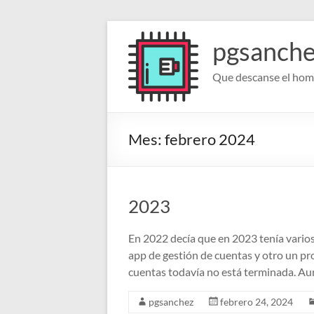
Saltar
al
pgsanch
contenido
Que descanse el homb
Mes:
febrero 2024
2023
En 2022 decía que en 2023 tenía vario
app de gestión de cuentas y otro un pr
cuentas todavía no está terminada. Au
pgsanchez
febrero 24, 2024